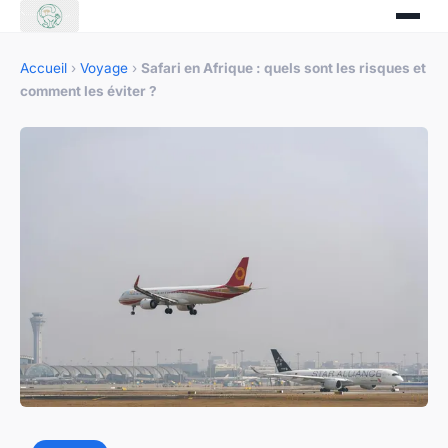
Accueil
›
Voyage
›
Safari en Afrique : quels sont les risques et
comment les éviter ?