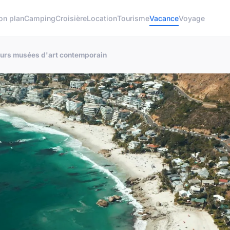
on plan
Camping
Croisière
Location
Tourisme
Vacance
Voyage
leurs musées d'art contemporain