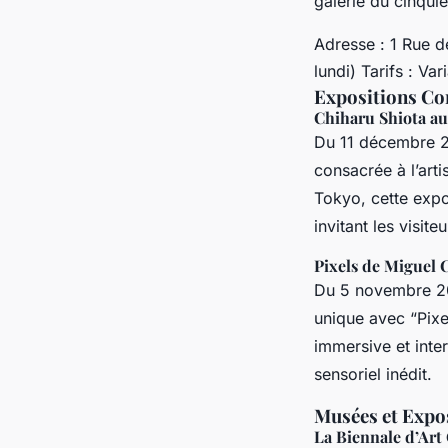
galerie du cinqui
Adresse : 1 Rue d
lundi) Tarifs : Va
Expositions Co
Chiharu Shiota au
Du 11 décembre 20
consacrée à l’art
Tokyo, cette expo
invitant les visite
Pixels de Miguel 
Du 5 novembre 20
unique avec “Pixel
immersive et inter
sensoriel inédit.
Musées et Expo
La Biennale d’Ar