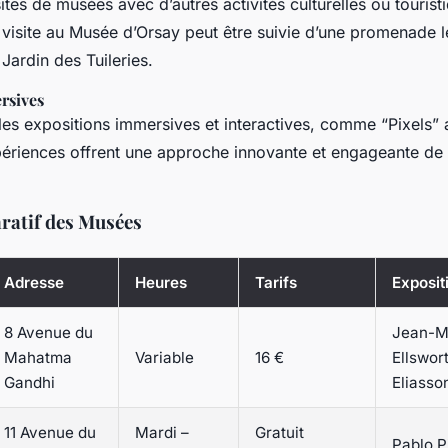
tes de musées avec d’autres activités culturelles ou tourist
visite au Musée d’Orsay peut être suivie d’une promenade l
 Jardin des Tuileries.
rsives
s expositions immersives et interactives, comme “Pixels” 
ériences offrent une approche innovante et engageante de l
atif des Musées
Adresse
Heures
Tarifs
Exposit
8 Avenue du
Jean-Mi
Mahatma
Variable
16 €
Ellswort
Gandhi
Eliasso
11 Avenue du
Mardi –
Gratuit
Pablo P