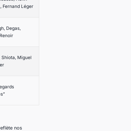
, Fernand Léger
h, Degas,
Renoir
 Shiota, Miguel
er
regards
es”
reflète nos