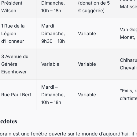
Président
Dimanche,
(donation de 5
Matisse
Wilson
10h – 18h
€ suggérée)
1 Rue de la
Mardi –
Van Gog
Légion
Dimanche,
Variable
Monet, 
d’Honneur
9h30 – 18h
3 Avenue du
Chiharu
Général
Variable
Variable
Chevali
Eisenhower
Mardi –
“Exils, 
Rue Paul Bert
Dimanche,
Variable
d’artist
10h – 18h
ecdotes
orain est une fenêtre ouverte sur le monde d’aujourd’hui, il 