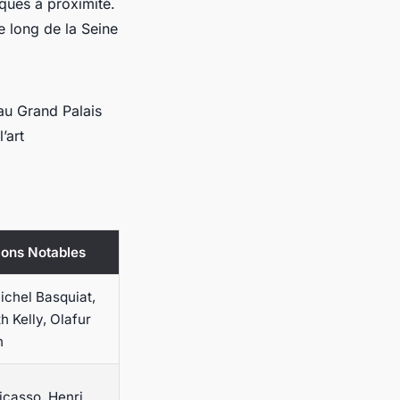
iques à proximité.
e long de la Seine
au Grand Palais
’art
ions Notables
chel Basquiat,
h Kelly, Olafur
n
icasso, Henri