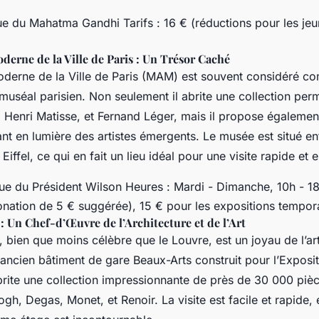
e du Mahatma Gandhi Tarifs : 16 € (réductions pour les jeu
derne de la Ville de Paris : Un Trésor Caché
oderne de la Ville de Paris (MAM) est souvent considéré c
uséal parisien. Non seulement il abrite une collection pe
 Henri Matisse, et Fernand Léger, mais il propose égalemen
nt en lumière des artistes émergents. Le musée est situé e
Eiffel, ce qui en fait un lieu idéal pour une visite rapide et 
ue du Président Wilson Heures : Mardi - Dimanche, 10h - 18h
(donation de 5 € suggérée), 15 € pour les expositions tempor
: Un Chef-d’Œuvre de l’Architecture et de l’Art
 bien que moins célèbre que le Louvre, est un joyau de l’a
ncien bâtiment de gare Beaux-Arts construit pour l’Exposit
rite une collection impressionnante de près de 30 000 pièc
h, Degas, Monet, et Renoir. La visite est facile et rapide, e