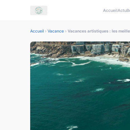
Accueil
Actu
B
Accueil
›
Vacance
›
Vacances artistiques : les meil