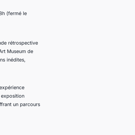
8h (fermé le
nde rétrospective
i Art Museum de
ns inédites,
 expérience
 exposition
offrant un parcours